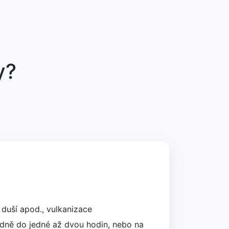
y?
uší apod., vulkanizace
dně do jedné až dvou hodin, nebo na