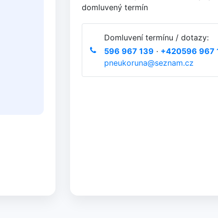
domluvený termín
Domluvení termínu / dotazy:
596 967 139
·
+420596 967 
pneukoruna@seznam.cz